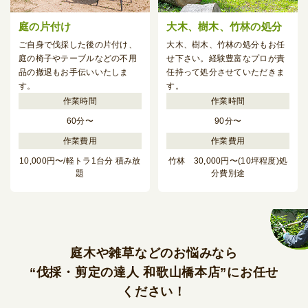
庭の片付け
大木、樹木、竹林の処分
ご自身で伐採した後の片付け、
大木、樹木、竹林の処分もお任
庭の椅子やテーブルなどの不用
せ下さい。経験豊富なプロが責
品の
撤退もお手伝いいたしま
任持って処分させていただきま
す。
す。
60分〜
90分〜
10,000円〜/軽トラ1台分 積み放
竹林 30,000円〜(10坪程度)処
題
分費別途
庭木や雑草などのお悩みなら
“伐採・剪定の達人 和歌山橋本店”にお任せ
ください！