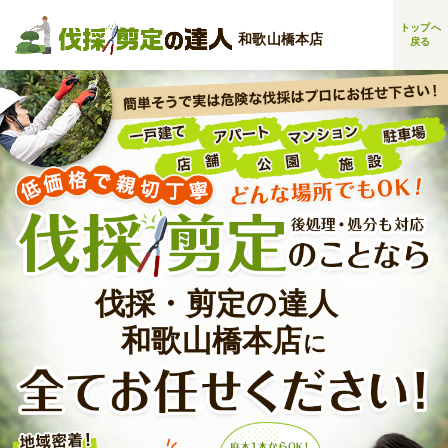
トップ
へ
和歌山橋本店
戻る
伐採・剪定の達人
和歌山橋本店
に