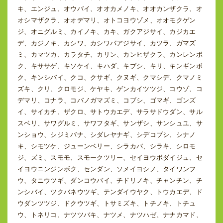
キ、エンジュ、オウバイ、オオカメノキ、オオカンザクラ、オ
オシマザクラ、オオデマリ、オトコヨウゾメ、オオモクゲン
ジ、オニグルミ、カイノキ、カキ、ガクアジサイ、カジカエ
デ、カジノキ、カシワ、カシワバアジサイ、カツラ、ガマズ
ミ、カマツカ、カラタチ、カリン、カンヒザクラ、カンレンボ
ク、キササゲ、キソケイ、キハダ、キブシ、キリ、キンギンボ
ク、キンシバイ、クコ、クサギ、クヌギ、クマシデ、クマノミ
ズキ、クリ、クロモジ、ケヤキ、ゲンカイツツジ、コウゾ、コ
デマリ、コナラ、コバノガマズミ、コブシ、ゴマギ、ゴンズ
イ、サイカチ、ザクロ、サトウカエデ、サラサドウダン、サル
スベリ、サワグルミ、サワフタギ、サンザシ、サンシュユ、サ
ンショウ、シジミバナ、シダレヤナギ、シデコブシ、シナノ
キ、シモツケ、ジューンベリー、シラカバ、シラキ、シロモ
ジ、ズミ、スモモ、スモークツリー、セイヨウボダイジュ、セ
イヨウニンジンボク、センダン、ソメイヨシノ、タイワンフ
ウ、タニウツギ、ダンコウバイ、チドリノキ、チャンチン、チ
ンシバイ、ツクバネウツギ、テンダイウヤク、トウカエデ、ド
ウダンツツジ、ドクウツギ、トサミズキ、トチノキ、トチュ
ウ、トネリコ、ナツツバキ、ナツメ、ナツハゼ、ナナカマド、