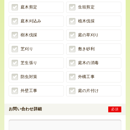
庭木剪定
生垣剪定
庭木刈込み
植木伐採
樹木伐採
庭の草刈り
芝刈り
敷き砂利
芝生張り
庭木の消毒
防虫対策
外構工事
外壁工事
庭の片付け
お問い合わせ詳細
必須