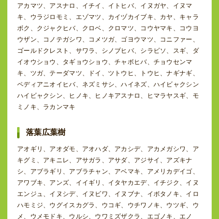
アカマツ、アスナロ、イチイ、イトヒバ、イヌガヤ、イヌマ
キ、ウラジロモミ、エゾマツ、カイヅカイブキ、カヤ、キャラ
ボク、クジャクヒバ、クロベ、クロマツ、コウヤマキ、コウヨ
ウザン、コノテガシワ、コメツガ、ゴヨウマツ、コニファー、
ゴールドクレスト、サワラ、シノブヒバ、シラビソ、スギ、ダ
イオウショウ、タギョウショウ、チャボヒバ、チョウセンマ
キ、ツガ、テーダマツ、ドイ、ツトウヒ、トウヒ、ナギナギ、
ペディアニオイヒバ、ネズミサシ、ハイネズ、ハイビャクシン
ハイビャクシン、ヒノキ、ヒノキアスナロ、ヒマラヤスギ、モ
ミノキ、ラカンマキ
落葉広葉樹
アオギリ、アオダモ、アオハダ、アカシデ、アカメガシワ、ア
キグミ、アキニレ、アサガラ、アサダ、アジサイ、アズキナ
シ、アブラギリ、アブラチャン、アベマキ、アメリカデイゴ、
アワブキ、アンズ、イイギリ、イタヤカエデ、イチジク、イヌ
エンジュ、イヌシデ、イヌビワ、イヌブナ、イボタノキ、イロ
ハモミジ、ウグイスカグラ、ウコギ、ウチワノキ、ウツギ、ウ
メ、ウメモドキ、ウルシ、ウワミズザクラ、エゴノキ、エノ