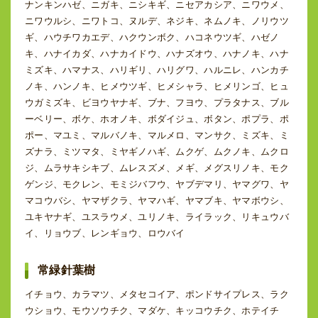
ナンキンハゼ、ニガキ、ニシキギ、ニセアカシア、ニワウメ、
ニワウルシ、ニワトコ、ヌルデ、ネジキ、ネムノキ、ノリウツ
ギ、ハウチワカエデ、ハクウンボク、ハコネウツギ、ハゼノ
キ、ハナイカダ、ハナカイドウ、ハナズオウ、ハナノキ、ハナ
ミズキ、ハマナス、ハリギリ、ハリグワ、ハルニレ、ハンカチ
ノキ、ハンノキ、ヒメウツギ、ヒメシャラ、ヒメリンゴ、ヒュ
ウガミズキ、ビヨウヤナギ、ブナ、フヨウ、プラタナス、ブル
ーベリー、ボケ、ホオノキ、ボダイジュ、ボタン、ポプラ、ポ
ポー、マユミ、マルバノキ、マルメロ、マンサク、ミズキ、ミ
ズナラ、ミツマタ、ミヤギノハギ、ムクゲ、ムクノキ、ムクロ
ジ、ムラサキシキブ、ムレスズメ、メギ、メグスリノキ、モク
ゲンジ、モクレン、モミジバフウ、ヤブデマリ、ヤマグワ、ヤ
マコウバシ、ヤマザクラ、ヤマハギ、ヤマブキ、ヤマボウシ、
ユキヤナギ、ユスラウメ、ユリノキ、ライラック、リキュウバ
イ、リョウブ、レンギョウ、ロウバイ
常緑針葉樹
イチョウ、カラマツ、メタセコイア、ポンドサイプレス、ラク
ウショウ、モウソウチク、マダケ、キッコウチク、ホテイチ