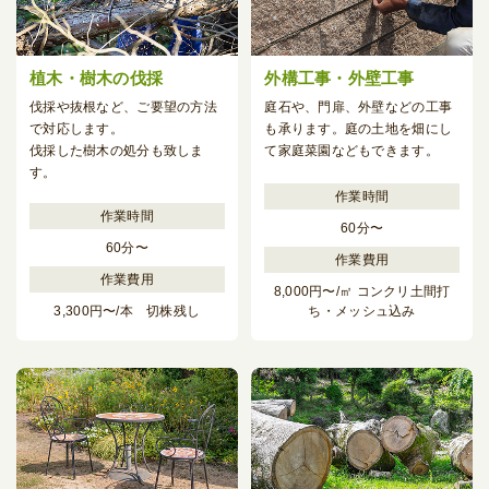
植木・樹木の伐採
外構工事・外壁工事
伐採や抜根など、
ご要望の方法
庭石や、門扉、外壁などの工事
で対応します。
も
承ります。庭の土地を畑にし
伐採した樹木の処分も致しま
て家庭菜園などもできます。
す。
60分〜
60分〜
8,000円〜/㎡ コンクリ土間打
3,300円〜/本 切株残し
ち・メッシュ込み