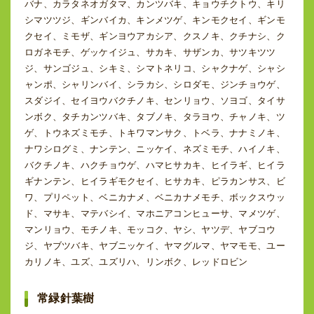
バナ、カラタネオガタマ、カンツバキ、キョウチクトウ、キリ
シマツツジ、ギンバイカ、キンメツゲ、キンモクセイ、ギンモ
クセイ、ミモザ、ギンヨウアカシア、クスノキ、クチナシ、ク
ロガネモチ、ゲッケイジュ、サカキ、サザンカ、サツキツツ
ジ、サンゴジュ、シキミ、シマトネリコ、シャクナゲ、シャシ
ャンポ、シャリンバイ、シラカシ、シロダモ、ジンチョウゲ、
スダジイ、セイヨウバクチノキ、センリョウ、ソヨゴ、タイサ
ンボク、タチカンツバキ、タブノキ、タラヨウ、チャノキ、ツ
ゲ、トウネズミモチ、トキワマンサク、トベラ、ナナミノキ、
ナワシログミ、ナンテン、ニッケイ、ネズミモチ、ハイノキ、
バクチノキ、ハクチョウゲ、ハマヒサカキ、ヒイラギ、ヒイラ
ギナンテン、ヒイラギモクセイ、ヒサカキ、ピラカンサス、ビ
ワ、プリペット、ベニカナメ、ベニカナメモチ、ボックスウッ
ド、マサキ、マテバシイ、マホニアコンヒューサ、マメツゲ、
マンリョウ、モチノキ、モッコク、ヤシ、ヤツデ、ヤブコウ
ジ、ヤブツバキ、ヤブニッケイ、ヤマグルマ、ヤマモモ、ユー
カリノキ、ユズ、ユズリハ、リンボク、レッドロビン
常緑針葉樹