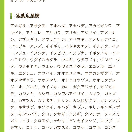
ミノキ、ラカンマキ
落葉広葉樹
アオギリ、アオダモ、アオハダ、アカシデ、アカメガシワ、ア
キグミ、アキニレ、アサガラ、アサダ、アジサイ、アズキナ
シ、アブラギリ、アブラチャン、アベマキ、アメリカデイゴ、
アワブキ、アンズ、イイギリ、イタヤカエデ、イチジク、イヌ
エンジュ、イヌシデ、イヌビワ、イヌブナ、イボタノキ、イロ
ハモミジ、ウグイスカグラ、ウコギ、ウチワノキ、ウツギ、ウ
メ、ウメモドキ、ウルシ、ウワミズザクラ、エゴノキ、エノ
キ、エンジュ、オウバイ、オオカメノキ、オオカンザクラ、オ
オシマザクラ、オオデマリ、オトコヨウゾメ、オオモクゲン
ジ、オニグルミ、カイノキ、カキ、ガクアジサイ、カジカエ
デ、カジノキ、カシワ、カシワバアジサイ、カツラ、ガマズ
ミ、カマツカ、カラタチ、カリン、カンヒザクラ、カンレンボ
ク、キササゲ、キソケイ、キハダ、キブシ、キリ、キンギンボ
ク、キンシバイ、クコ、クサギ、クヌギ、クマシデ、クマノミ
ズキ、クリ、クロモジ、ケヤキ、ゲンカイツツジ、コウゾ、コ
デマリ、コナラ、コバノガマズミ、コブシ、ゴマギ、ゴンズ