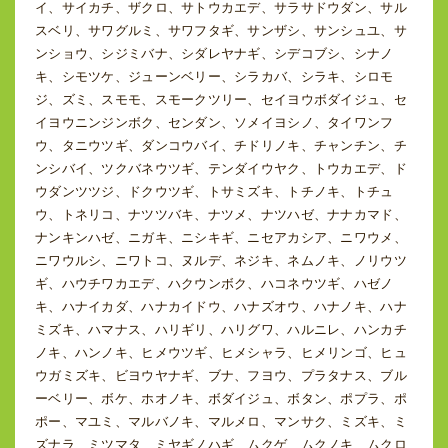
イ、サイカチ、ザクロ、サトウカエデ、サラサドウダン、サル
スベリ、サワグルミ、サワフタギ、サンザシ、サンシュユ、サ
ンショウ、シジミバナ、シダレヤナギ、シデコブシ、シナノ
キ、シモツケ、ジューンベリー、シラカバ、シラキ、シロモ
ジ、ズミ、スモモ、スモークツリー、セイヨウボダイジュ、セ
イヨウニンジンボク、センダン、ソメイヨシノ、タイワンフ
ウ、タニウツギ、ダンコウバイ、チドリノキ、チャンチン、チ
ンシバイ、ツクバネウツギ、テンダイウヤク、トウカエデ、ド
ウダンツツジ、ドクウツギ、トサミズキ、トチノキ、トチュ
ウ、トネリコ、ナツツバキ、ナツメ、ナツハゼ、ナナカマド、
ナンキンハゼ、ニガキ、ニシキギ、ニセアカシア、ニワウメ、
ニワウルシ、ニワトコ、ヌルデ、ネジキ、ネムノキ、ノリウツ
ギ、ハウチワカエデ、ハクウンボク、ハコネウツギ、ハゼノ
キ、ハナイカダ、ハナカイドウ、ハナズオウ、ハナノキ、ハナ
ミズキ、ハマナス、ハリギリ、ハリグワ、ハルニレ、ハンカチ
ノキ、ハンノキ、ヒメウツギ、ヒメシャラ、ヒメリンゴ、ヒュ
ウガミズキ、ビヨウヤナギ、ブナ、フヨウ、プラタナス、ブル
ーベリー、ボケ、ホオノキ、ボダイジュ、ボタン、ポプラ、ポ
ポー、マユミ、マルバノキ、マルメロ、マンサク、ミズキ、ミ
ズナラ、ミツマタ、ミヤギノハギ、ムクゲ、ムクノキ、ムクロ