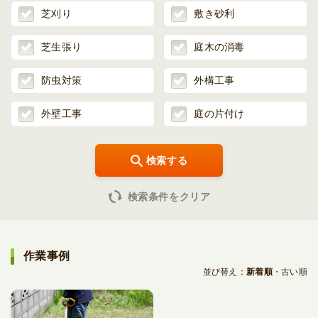
芝刈り
敷き砂利
芝生張り
庭木の消毒
防虫対策
外構工事
外壁工事
庭の片付け
検索する
検索条件をクリア
作業事例
並び替え：
新着順
古い順