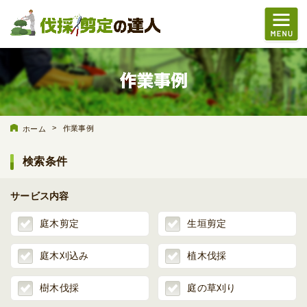
>
作業事例
ホーム
検索条件
サービス内容
庭木剪定
生垣剪定
庭木刈込み
植木伐採
樹木伐採
庭の草刈り