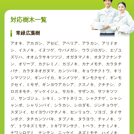
対応樹木一覧
常緑広葉樹
アオキ、アカガシ、アセビ、アベリア、アラカシ、アリドオ
シ、イスノキ、イヌツゲ、ウバメガシ、ウラジロガシ、エゾユ
ズリハ、オオムラサキツツジ、オガタマノキ、オタフクナンテ
ン、オリーブ、カクレミノ、カゴノキ、カナメモチ、カラタチ
バナ、カラタネオガタマ、カンツバキ、キョウチクトウ、キリ
シマツツジ、ギンバイカ、キンメツゲ、キンモクセイ、ギンモ
クセイ、ミモザ、ギンヨウアカシア、クスノキ、クチナシ、ク
ロガネモチ、ゲッケイジュ、サカキ、サザンカ、サツキツツ
ジ、サンゴジュ、シキミ、シマトネリコ、シャクナゲ、シャシ
ャンポ、シャリンバイ、シラカシ、シロダモ、ジンチョウゲ、
スダジイ、セイヨウバクチノキ、センリョウ、ソヨゴ、タイサ
ンボク、タチカンツバキ、タブノキ、タラヨウ、チャノキ、ツ
ゲ、トウネズミモチ、トキワマンサク、トベラ、ナナミノキ、
ナワシログミ、ナンテン、ニッケイ、ネズミモチ、ハイノキ、