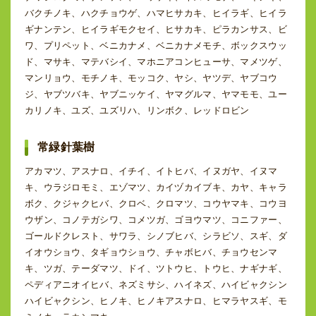
バクチノキ、ハクチョウゲ、ハマヒサカキ、ヒイラギ、ヒイラ
ギナンテン、ヒイラギモクセイ、ヒサカキ、ピラカンサス、ビ
ワ、プリペット、ベニカナメ、ベニカナメモチ、ボックスウッ
ド、マサキ、マテバシイ、マホニアコンヒューサ、マメツゲ、
マンリョウ、モチノキ、モッコク、ヤシ、ヤツデ、ヤブコウ
ジ、ヤブツバキ、ヤブニッケイ、ヤマグルマ、ヤマモモ、ユー
カリノキ、ユズ、ユズリハ、リンボク、レッドロビン
常緑針葉樹
アカマツ、アスナロ、イチイ、イトヒバ、イヌガヤ、イヌマ
キ、ウラジロモミ、エゾマツ、カイヅカイブキ、カヤ、キャラ
ボク、クジャクヒバ、クロベ、クロマツ、コウヤマキ、コウヨ
ウザン、コノテガシワ、コメツガ、ゴヨウマツ、コニファー、
ゴールドクレスト、サワラ、シノブヒバ、シラビソ、スギ、ダ
イオウショウ、タギョウショウ、チャボヒバ、チョウセンマ
キ、ツガ、テーダマツ、ドイ、ツトウヒ、トウヒ、ナギナギ、
ペディアニオイヒバ、ネズミサシ、ハイネズ、ハイビャクシン
ハイビャクシン、ヒノキ、ヒノキアスナロ、ヒマラヤスギ、モ